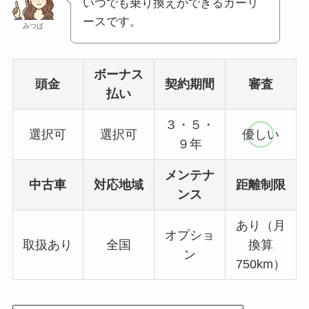
いつでも乗り換えができるカーリ
ースです。
みつば
ボーナス
頭金
契約期間
審査
払い
３・５・
選択可
選択可
優しい
９年
メンテナ
中古車
対応地域
距離制限
ンス
あり（月
オプショ
取扱あり
全国
換算
ン
750km）