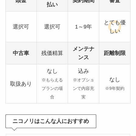
頭金
契約期間
審査
払い
とても優
選択可
選択可
1～9年
しい
メンテナ
中古車
残価精算
距離制限
ンス
なし
込み
なし
※もらえる
※オプショ
取扱あり
プランの場
ンで内容充
※9年契約
合
実
ニコノリはこんな人におすすめ