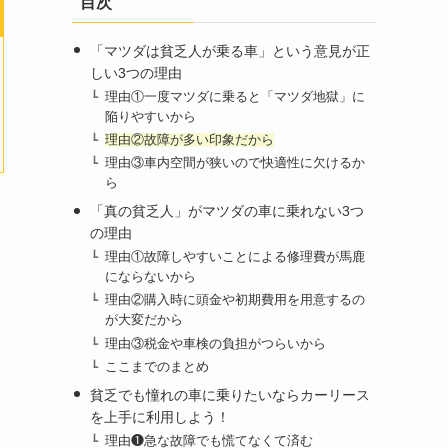
目次
「マツダは貧乏人が乗る車」という意見が正
しい3つの理由
理由①一度マツダに乗ると「マツダ地獄」に
陥りやすいから
理由②故障が多い印象だから
理由③車内空間が狭いので快適性に欠けるか
ら
「真の貧乏人」がマツダの車に乗れない3つ
の理由
理由①故障しやすいことによる修理費が馬鹿
にならないから
理由②購入時に頭金や初期費用を用意するの
が大変だから
理由③税金や車検の負担がつらいから
ここまでのまとめ
貧乏でも憧れの車に乗りたいならカーリース
を上手に利用しよう！
理由❶急な故障でも慌てなくて済む